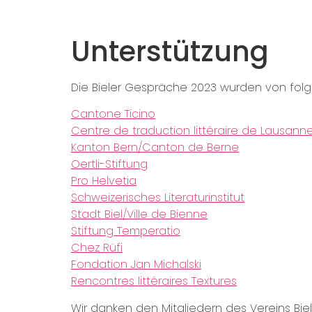
Unterstützung
Die Bieler Gespräche 2023 wurden von folg
Cantone Ticino
Centre de traduction littéraire de Lausann
Kanton Bern/Canton de Berne
Oertli-Stiftung
Pro Helvetia
Schweizerisches Literaturinstitut
Stadt Biel/Ville de Bienne
Stiftung Temperatio
Chez Rüfi
Fondation Jan Michalski
Rencontres littéraires Textures
Wir danken den Mitgliedern des Vereins Biel