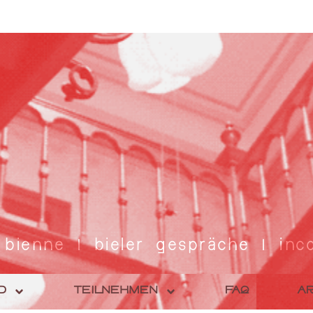
 bienne | bieler gespräche | inco
D
TEILNEHMEN
FAQ
AR