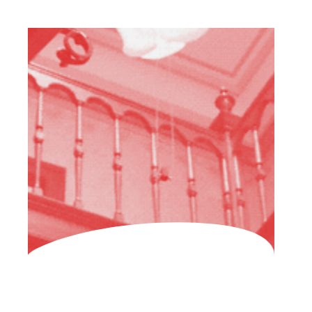
HOME
WER
WIR
SIND
TEILNEHMEN
FAQ
ARCHIV
DEUTSCH