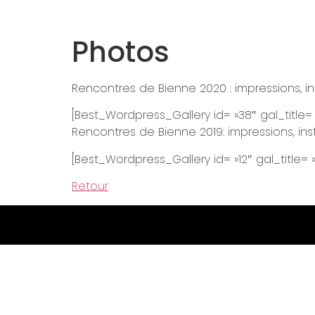
Photos
Rencontres de Bienne 2020 : impressions, i
[Best_Wordpress_Gallery id= »38″ gal_title=
Rencontres de Bienne 2019: impressions, in
[Best_Wordpress_Gallery id= »12″ gal_title= 
Retour