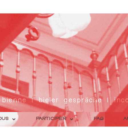
 bienne | bieler gespräche | inco
OUS
PARTICIPER
FAQ
A