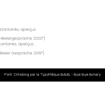
nstantanés, aperçus
 »Bielergespräche 2020″]
stantanés, aperçus.
»Bieler Gespräche 2019″]
Font: DINdong par la Typothèque BBB - Bye Bye Binary