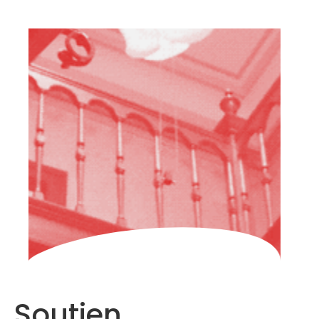
HOME
À
PROPOS
DE
NOUS
PARTICIPER
FAQ
ARCHIVES
FRANÇAIS
Soutien