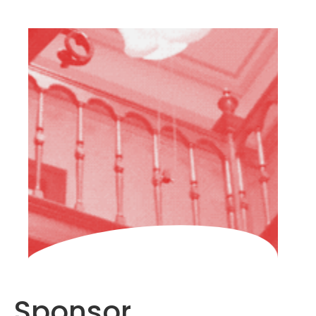
HOME
CHI
SIAMO
PARTECIPARE
FAQ
ARCHIVIO
ITALIANO
Sponsor