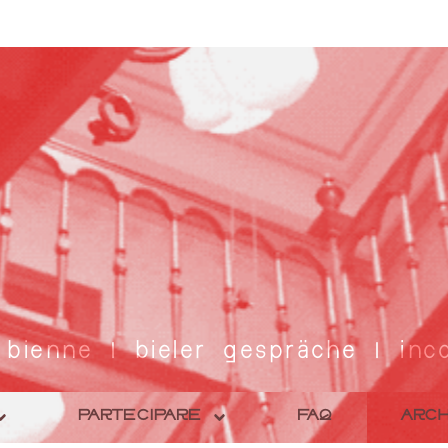
 bienne | bieler gespräche | inco
PARTECIPARE
FAQ
ARCH