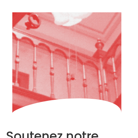
HOME
À
PROPOS
DE
NOUS
PARTICIPER
FAQ
ARCHIVES
FRANÇAIS
Soutenez notre