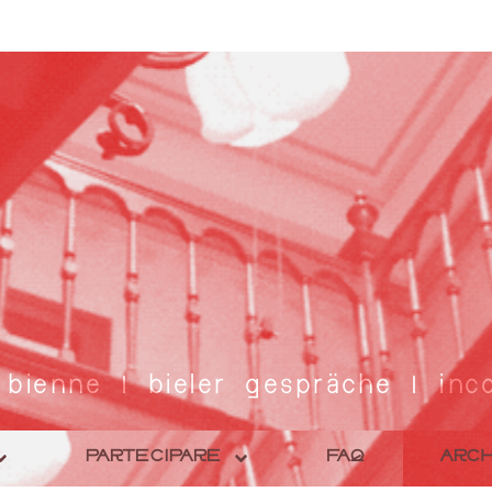
 bienne | bieler gespräche | inco
PARTECIPARE
FAQ
ARCH