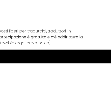
i liberi per traduttrici/traduttori, in
artecipazione è gratuita e c’è addirittura la
 info@bielergespraeche.ch)