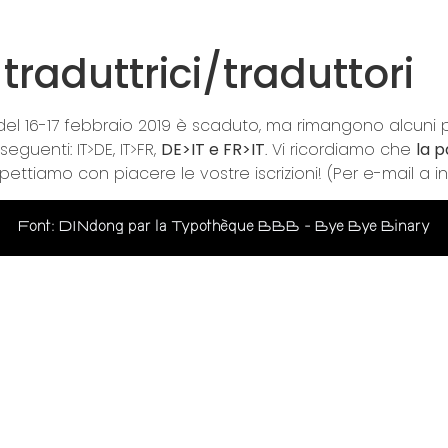
 traduttrici/traduttori
e del 16-17 febbraio 2019 è scaduto, ma rimangono alcuni post
eguenti: IT>DE, IT>FR,
DE>IT e FR>IT
. Vi ricordiamo che
la p
spettiamo con piacere le vostre iscrizioni! (Per e-mail a
Font: DINdong par la Typothèque BBB - Bye Bye Binary