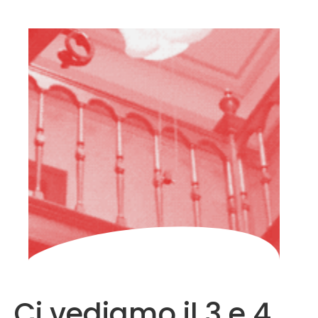
HOME
CHI
SIAMO
PARTECIPARE
FAQ
ARCHIVIO
ITALIANO
Ci vediamo il 3 e 4