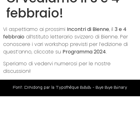
febbraio!
Vi aspettiamo ai prossimi
Incontri di Bienne
, il
3 e 4
febbraio
all’Istituto letterario svizzero di Bienne. Per
conoscere i vari workshop previsti per l’edizione di
quest’anno, cliccate su
Programma 2024
.
Speriamo di vedervi numerosi per le nostre
discussioni!
Font: DINdong par la Typothèque BBB - Bye Bye Binary